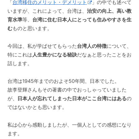
「
台湾移住のメリット・デメリット
」の中でも述べて
いますが、これによって、台湾は、
治安の向上、高い教
育水準
等、
台湾に住む日本人にとっても住みやすさを生
む
ものと思います。
今回は、私が学ばせてもらった
台湾人の特徴
について、
特にこれは
人生豊かになる秘訣
だなぁと思ったことをお
話します。
台湾は1945年までのおよそ50年間、日本でした。
故李登輝さんもその著書の中でおっしゃっていました
が、
日本人が忘れてしまった日本がここ台湾にはある
の
ではないかとも思います。
私は心から感動しましたが、一個人としての感想になり
ます。