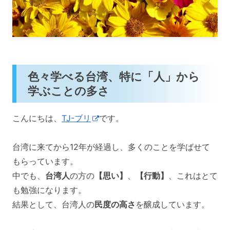
色々学べる台湾、特に「人」から
学ぶことの多さ
こんにちは、
TJ-ブリ
です。
台湾に来てから12年が経過し、多くのことを学ばせて
もらっています。
中でも、
台湾人
の方の
【思い】
、
【行動】
、これはとて
も勉強になります。
結果として、台湾人の
民度の高さ
を醸成しています。