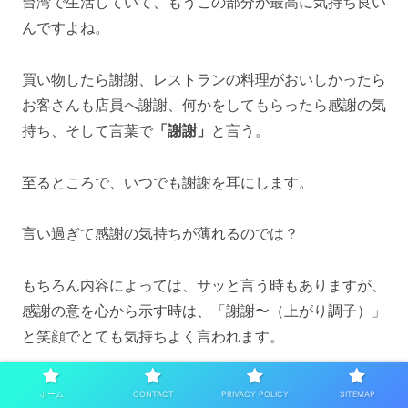
台湾で生活していて、もうこの部分が最高に気持ち良い
んですよね。
買い物したら謝謝、レストランの料理がおいしかったら
お客さんも店員へ謝謝、何かをしてもらったら感謝の気
持ち、そして言葉で
「謝謝」
と言う。
至るところで、いつでも謝謝を耳にします。
言い過ぎて感謝の気持ちが薄れるのでは？
もちろん内容によっては、サッと言う時もありますが、
感謝の意を心から示す時は、「謝謝〜（上がり調子）」
と笑顔でとても気持ちよく言われます。
繰り返しになりますが、人は一人で生きていけない。
ホーム
CONTACT
PRIVACY POLICY
SITEMAP