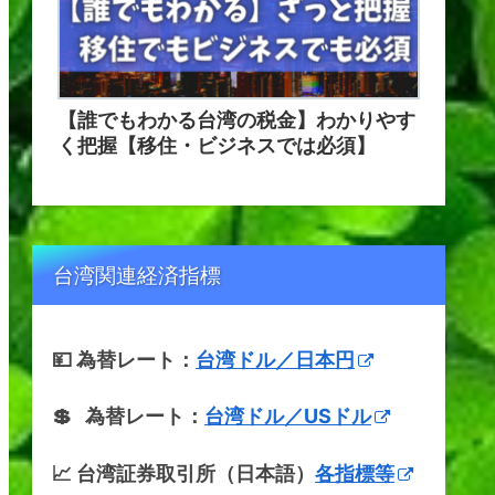
【誰でもわかる台湾の税金】わかりやす
く把握【移住・ビジネスでは必須】
台湾関連経済指標
💴 為替レート：
台湾ドル／日本円
💲 為替レート：
台湾ドル／USドル
📈 台湾証券取引所（日本語）
各指標等