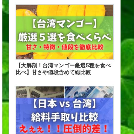
【大解剖！台湾マンゴー厳選5種を食べ
比べ】甘さや値段含めて総比較