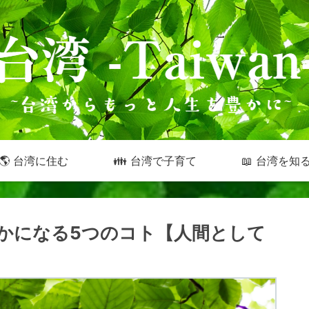
🌎 台湾に住む
👪 台湾で子育て
📖 台湾を知
かになる5つのコト【人間として