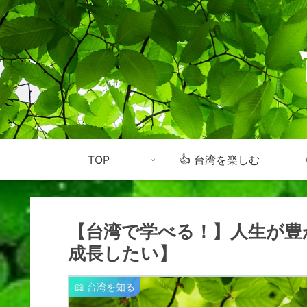
TOP
👍 台湾を楽しむ
【台湾で学べる！】人生が豊
成長したい】
📖 台湾を知る