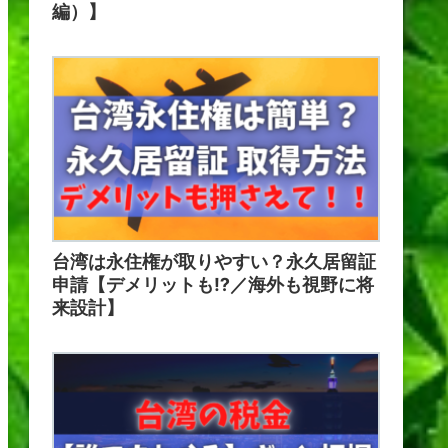
編）】
台湾は永住権が取りやすい？永久居留証
申請【デメリットも⁉／海外も視野に将
来設計】