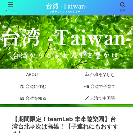
メニュー
検索
ABOUT
👍 台湾を楽しむ
🌎 台湾に住む
👪 台湾で子育て
📖 台湾を知る
🖊 台湾で中国語
【期間限定！teamLab 未來遊樂園】台
湾台北⇒次は高雄！【子連れにもおすす