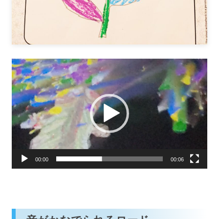
動
画
プ
レ
ー
ヤ
ー
00:00
00:06