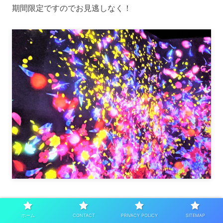
期間限定ですのでお見逃しなく！
2022年6月24日～10月11日：台湾
ホーム
CONTACT
PRIVACY POLICY
SITEMAP