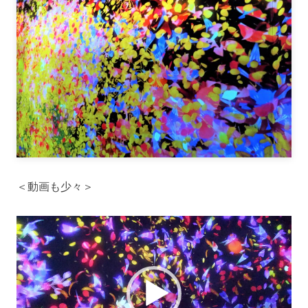
＜動画も少々＞
動
画
プ
レ
ー