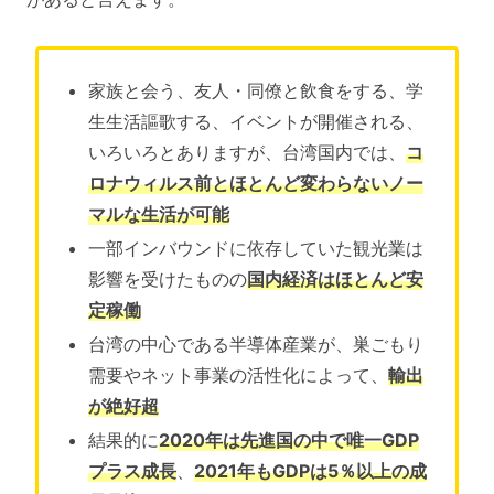
家族と会う、友人・同僚と飲食をする、学
生生活謳歌する、イベントが開催される、
いろいろとありますが、台湾国内では、
コ
ロナウィルス前とほとんど変わらないノー
マルな生活が可能
一部インバウンドに依存していた観光業は
影響を受けたものの
国内経済はほとんど安
定稼働
台湾の中心である半導体産業が、巣ごもり
需要やネット事業の活性化によって、
輸出
が絶好超
結果的に
2020年は先進国の中で唯一GDP
プラス成長
、
2021年もGDPは5％以上の成