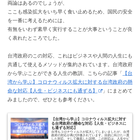
両論はあるのでしょうが、
ここも感染拡大をいち早く食い止めるため、国民の安全
を一番に考えるためには、
有無をいわず素早く実行することが大事ということが良
く表れたところでした。
台湾政府のこの対応、これはビジネスや人間の人生にも
共通して使えるメソッドが集約されています。台湾政府
から学ぶことができる人生の教訓、こちらの記事「
【台
湾から学ぶ】コロナウィルス拡大に対する台湾政府の懸
命な対応【人生・ビジネスにも通ずる】
」にまとめて
みましたので、ぜひとも参考ください。
【台湾から学ぶ】コロナウィルス拡大に対す
る台湾政府の懸命な対応【人生・ビジネスに
も通ずる対応】
台湾もコロナウィルスが拡大してしまいましたが、台湾
政府の対応が再び評価されています。目的に向けた一貫
した対応、そして徹底した説明。この対応は、人生やビ