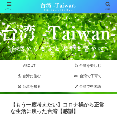
メニュー
検索
ABOUT
👍 台湾を楽しむ
🌎 台湾に住む
👪 台湾で子育て
📖 台湾を知る
🖊 台湾で中国語
【もう一度考えたい】コロナ禍から正常
な生活に戻った台湾【感謝】